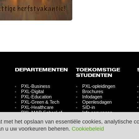
DEPARTEMENTEN
TOEKOMSTIGE
STUDENTEN
PXL-Business
PXL-opleidingen
PXL-Digital
Brochures
PXL-Education
Infodagen
PXL-Green & Tech
Openlesdagen
PXL-Healthcare
SID-in
PXL-MAD School of
Info aanvragen
Arts
Inschrijvingen
at met het opslaan van essentiële cookies, analytische c
PXL-Media &
Graduaatsopleidingen
an u uw voorkeuren beheren.
Cookiebeleid
Tourism
PXL-Music
PXL-People &