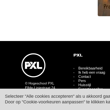
PXL
Bereikbaarheid
Ik heb een vraag
Contact
Pers
© Hogeschool PXL
Huisstijl
Elfde-Liniestraat 24
Expertisecellen
B-3500 HASSELT
Partners
Selecteer "Alle cookies accepteren" als u akkoord ga
tel.
+32 11 77 55 55
Bedrijven en
Contact
Door op "Cookie-voorkeuren aanpassen" te klikken k
organisaties
Blijf op de hoogte
Cookie Policy