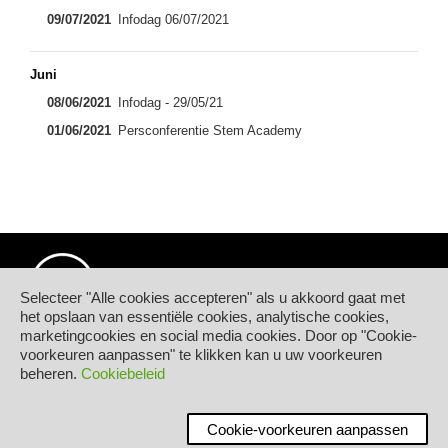
09/07/2021
Infodag 06/07/2021
Juni
08/06/2021
Infodag - 29/05/21
01/06/2021
Persconferentie Stem Academy
Selecteer "Alle cookies accepteren" als u akkoord gaat met
het opslaan van essentiële cookies, analytische cookies,
marketingcookies en social media cookies. Door op "Cookie-
© Hogeschool PXL
voorkeuren aanpassen" te klikken kan u uw voorkeuren
Elfde-Liniestraat 24
beheren.
Cookiebeleid
B-3500 HASSELT
tel.
+32 11 77 55 55
Contact
Cookie-voorkeuren aanpassen