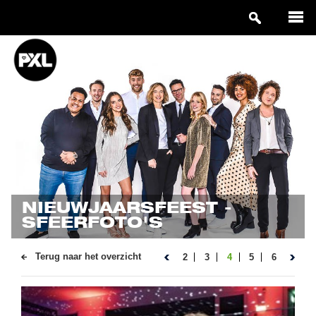
NIEUWJAARSFEEST -
SFEERFOTO'S
Terug naar het overzicht
2
3
4
5
6