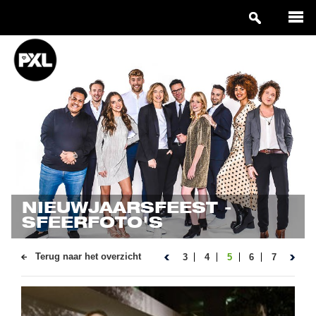
NIEUWJAARSFEEST -
SFEERFOTO'S
Terug naar het overzicht
3
4
5
6
7