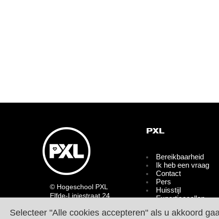
PXL
Bereikbaarheid
Ik heb een vraag
Contact
Pers
© Hogeschool PXL
Huisstijl
Elfde-Liniestraat 24
Expertisecellen
B-3500 HASSELT
Partners
Selecteer "Alle cookies accepteren" als u akkoord ga
tel.
+32 11 77 55 55
Bedrijven en