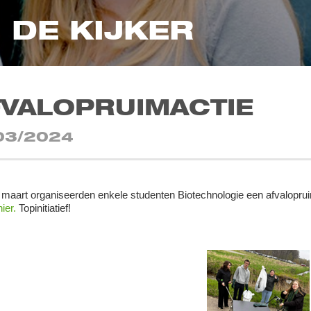
N DE KIJKER
FVALOPRUIMACTIE
03/2024
maart organiseerden enkele studenten Biotechnologie een afvalopr
hier.
Topinitiatief!