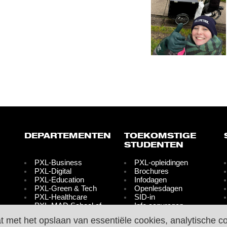
DEPARTEMENTEN
TOEKOMSTIGE
STUDENTEN
PXL-Business
PXL-opleidingen
PXL-Digital
Brochures
PXL-Education
Infodagen
PXL-Green & Tech
Openlesdagen
PXL-Healthcare
SID-in
PXL-MAD School of
Info aanvragen
Arts
Inschrijvingen
at met het opslaan van essentiële cookies, analytische c
PXL-Media &
Graduaatsopleidingen