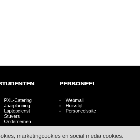
STUDENTEN
PERSONEEL
PXL-Catering
Webmail
Jaarplanning
Huisstijl
Laptopdienst
Personeelssite
Stuvers
Ondernemen
ookies, marketingcookies en social media cookies.