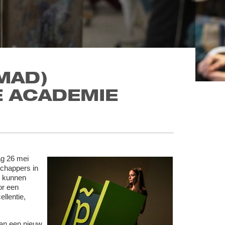
MAD)
E ACADEMIE
g 26 mei
chappers in
d kunnen
or een
llentie,
van een nieuw