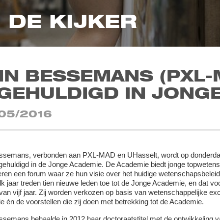
N DE KIJKER
NN BESSEMANS (PXL-
NGEHULDIGD IN JONG
05/2016
ssemans, verbonden aan PXL-MAD en UHasselt, wordt op donderda
gehuldigd in de Jonge Academie. De Academie biedt jonge topwetens
ren een forum waar ze hun visie over het huidige wetenschapsbelei
Elk jaar treden tien nieuwe leden toe tot de Jonge Academie, en dat vo
 van vijf jaar. Zij worden verkozen op basis van wetenschappelijke exce
ie én de voorstellen die zij doen met betrekking tot de Academie.
semans behaalde in 2012 haar doctoraatstitel met de ontwikkeling 