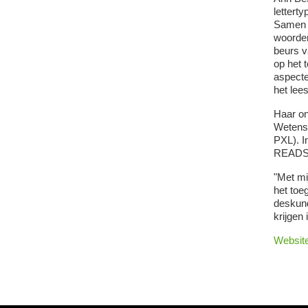
lettert
Samen m
woorden
beurs v
op het 
aspecte
het lee
Haar on
Wetensc
PXL). I
READSE
"Met mi
het toe
deskund
krijgen
Websit