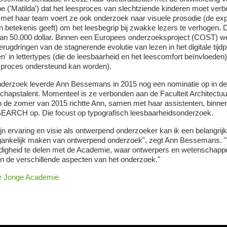
ype ('Matilda') dat het leesproces van slechtziende kinderen moet verb
et haar team voert ze ook onderzoek naar visuele prosodie (de exp
 betekenis geeft) om het leesbegrip bij zwakke lezers te verhogen. 
an 50.000 dollar. Binnen een Europees onderzoeksproject (COST) wer
terugdringen van de stagnerende evolutie van lezen in het digitale tij
n' in lettertypes (die de leesbaarheid en het leescomfort beïnvloeden) 
sproces ondersteund kan worden).
derzoek leverde Ann Bessemans in 2015 nog een nominatie op in de 
hapstalent. Momenteel is ze verbonden aan de Faculteit Architect
n de zomer van 2015 richtte Ann, samen met haar assistenten, binne
ARCH op. Die focust op typografisch leesbaarheidsonderzoek.
jn ervaring en visie als ontwerpend onderzoeker kan ik een belangri
gankelijk maken van ontwerpend onderzoek", zegt Ann Bessemans. "Ik
igheid te delen met de Academie, waar ontwerpers en wetenschapper
 in de verschillende aspecten van het onderzoek."
e Jonge Academie