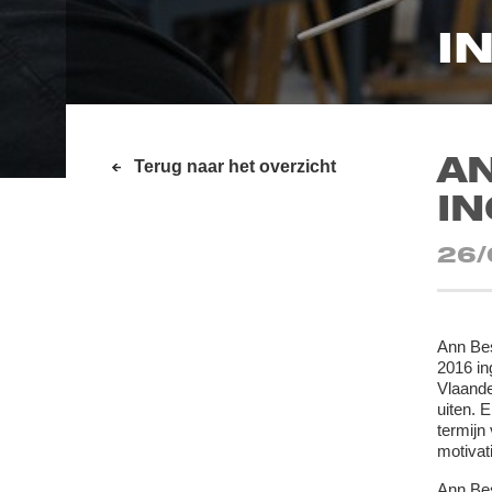
I
A
Terug naar het overzicht
I
26/
Ann Be
2016 in
Vlaande
uiten. 
termijn
motivat
Ann Bes