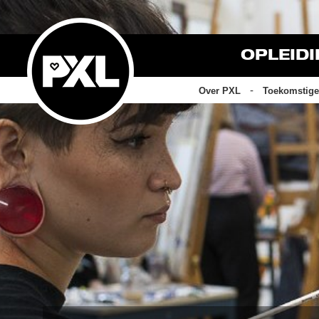
OPLEID
Over PXL
Toekomstige