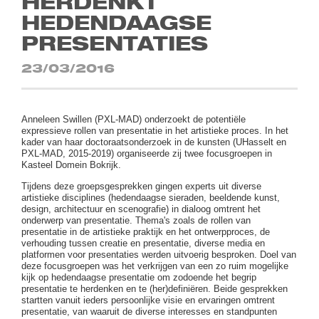
HERDENKT
HEDENDAAGSE
PRESENTATIES
23/03/2016
Anneleen Swillen (PXL-MAD) onderzoekt de potentiële
expressieve rollen van presentatie in het artistieke proces. In het
kader van haar doctoraatsonderzoek in de kunsten (UHasselt en
PXL-MAD, 2015-2019) organiseerde zij twee focusgroepen in
Kasteel Domein Bokrijk.
Tijdens deze groepsgesprekken gingen experts uit diverse
artistieke disciplines (hedendaagse sieraden, beeldende kunst,
design, architectuur en scenografie) in dialoog omtrent het
onderwerp van presentatie. Thema's zoals de rollen van
presentatie in de artistieke praktijk en het ontwerpproces, de
verhouding tussen creatie en presentatie, diverse media en
platformen voor presentaties werden uitvoerig besproken. Doel van
deze focusgroepen was het verkrijgen van een zo ruim mogelijke
kijk op hedendaagse presentatie om zodoende het begrip
presentatie te herdenken en te (her)definiëren. Beide gesprekken
startten vanuit ieders persoonlijke visie en ervaringen omtrent
presentatie, van waaruit de diverse interesses en standpunten