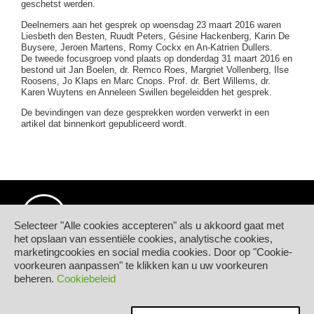
geschetst werden.
Deelnemers aan het gesprek op woensdag 23 maart 2016 waren
Liesbeth den Besten, Ruudt Peters, Gésine Hackenberg, Karin De
Buysere, Jeroen Martens, Romy Cockx en An-Katrien Dullers.
De tweede focusgroep vond plaats op donderdag 31 maart 2016 en
bestond uit Jan Boelen, dr. Remco Roes, Margriet Vollenberg, Ilse
Roosens, Jo Klaps en Marc Cnops. Prof. dr. Bert Willems, dr.
Karen Wuytens en Anneleen Swillen begeleidden het gesprek.
De bevindingen van deze gesprekken worden verwerkt in een
artikel dat binnenkort gepubliceerd wordt.
Selecteer "Alle cookies accepteren" als u akkoord gaat met
het opslaan van essentiële cookies, analytische cookies,
marketingcookies en social media cookies. Door op "Cookie-
© Hogeschool PXL
voorkeuren aanpassen" te klikken kan u uw voorkeuren
Elfde-Liniestraat 24
beheren.
Cookiebeleid
B-3500 HASSELT
tel.
+32 11 77 55 55
Contact