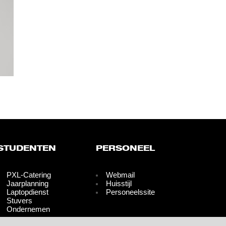
STUDENTEN
PERSONEEL
PXL-Catering
Webmail
Jaarplanning
Huisstijl
Laptopdienst
Personeelssite
Stuvers
Ondernemen