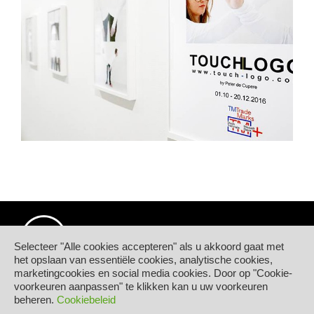
Selecteer "Alle cookies accepteren" als u akkoord gaat met
het opslaan van essentiële cookies, analytische cookies,
marketingcookies en social media cookies. Door op "Cookie-
© Hogeschool PXL
voorkeuren aanpassen" te klikken kan u uw voorkeuren
Elfde-Liniestraat 24
beheren.
Cookiebeleid
B-3500 HASSELT
tel.
+32 11 77 55 55