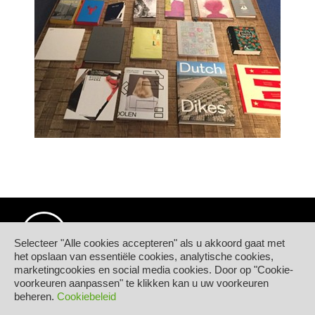
Selecteer "Alle cookies accepteren" als u akkoord gaat met
het opslaan van essentiële cookies, analytische cookies,
marketingcookies en social media cookies. Door op "Cookie-
© Hogeschool PXL
voorkeuren aanpassen" te klikken kan u uw voorkeuren
Elfde-Liniestraat 24
beheren.
Cookiebeleid
B-3500 HASSELT
tel.
+32 11 77 55 55