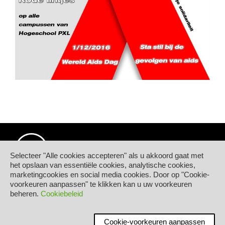
Selecteer "Alle cookies accepteren" als u akkoord gaat met
het opslaan van essentiële cookies, analytische cookies,
marketingcookies en social media cookies. Door op "Cookie-
© Hogeschool PXL
voorkeuren aanpassen" te klikken kan u uw voorkeuren
Elfde-Liniestraat 24
beheren.
Cookiebeleid
B-3500 HASSELT
tel.
+32 11 77 55 55
Contact
Cookie-voorkeuren aanpassen