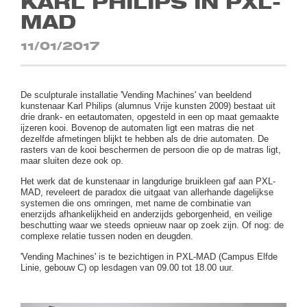
KARL PHILIPS IN PXL-
MAD
11/01/2017
De sculpturale installatie 'Vending Machines' van beeldend
kunstenaar Karl Philips (alumnus Vrije kunsten 2009) bestaat uit
drie drank- en eetautomaten, opgesteld in een op maat gemaakte
ijzeren kooi. Bovenop de automaten ligt een matras die net
dezelfde afmetingen blijkt te hebben als de drie automaten. De
rasters van de kooi beschermen de persoon die op de matras ligt,
maar sluiten deze ook op.
Het werk dat de kunstenaar in langdurige bruikleen gaf aan PXL-
MAD, reveleert de paradox die uitgaat van allerhande dagelijkse
systemen die ons omringen, met name de combinatie van
enerzijds afhankelijkheid en anderzijds geborgenheid, en veilige
beschutting waar we steeds opnieuw naar op zoek zijn. Of nog: de
complexe relatie tussen noden en deugden.
'Vending Machines' is te bezichtigen in PXL-MAD (Campus Elfde
Linie, gebouw C) op lesdagen van 09.00 tot 18.00 uur.