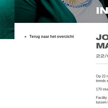
I
J
Terug naar het overzicht
M
22/
Op 22 m
trends 
170 st
Facilit
tussen 