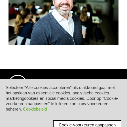
Selecteer "Alle cookies accepteren" als u akkoord gaat met
het opslaan van essentiële cookies, analytische cookies,
marketingcookies en social media cookies. Door op "Cookie-
© Hogeschool PXL
voorkeuren aanpassen" te klikken kan u uw voorkeuren
Elfde-Liniestraat 24
beheren.
Cookiebeleid
B-3500 HASSELT
tel.
+32 11 77 55 55
Contact
Cookie-voorkeuren aanpassen