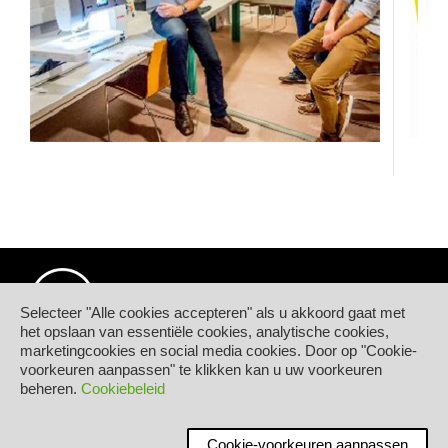
Selecteer "Alle cookies accepteren" als u akkoord gaat met
het opslaan van essentiële cookies, analytische cookies,
marketingcookies en social media cookies. Door op "Cookie-
© Hogeschool PXL
voorkeuren aanpassen" te klikken kan u uw voorkeuren
Elfde-Liniestraat 24
beheren.
Cookiebeleid
B-3500 HASSELT
tel.
+32 11 77 55 55
Contact
Cookie-voorkeuren aanpassen