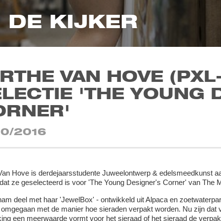
N DE KIJKER
RTHE VAN HOVE (PXL
LECTIE 'THE YOUNG 
ORNER'
10/2016
Van Hove is derdejaarsstudente Juweelontwerp & edelsmeedkunst aa
at ze geselecteerd is voor 'The Young Designer's Corner' van The
nam deel met haar 'JewelBox' - ontwikkeld uit Alpaca en zoetwaterpare
omgegaan met de manier hoe sieraden verpakt worden. Nu zijn dat ve
ing een meerwaarde vormt voor het sieraad of het sieraad de verpakk