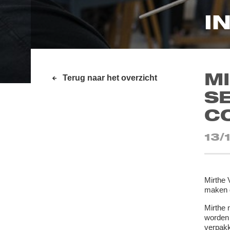
I
MI
Terug naar het overzicht
SE
C
13/
Mirthe 
maken d
Mirthe 
worden 
verpakk