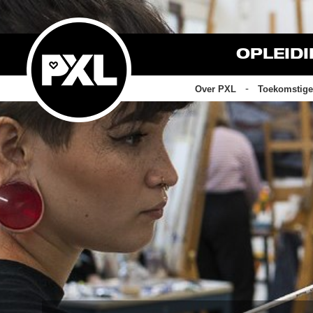
OPLEID
Over PXL
Toekomstige