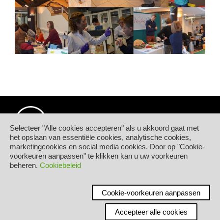
Selecteer "Alle cookies accepteren" als u akkoord gaat met
het opslaan van essentiële cookies, analytische cookies,
marketingcookies en social media cookies. Door op "Cookie-
© Hogeschool PXL
voorkeuren aanpassen" te klikken kan u uw voorkeuren
Elfde-Liniestraat 24
beheren.
Cookiebeleid
B-3500 HASSELT
tel.
+32 11 77 55 55
Contact
Cookie-voorkeuren aanpassen
Accepteer alle cookies