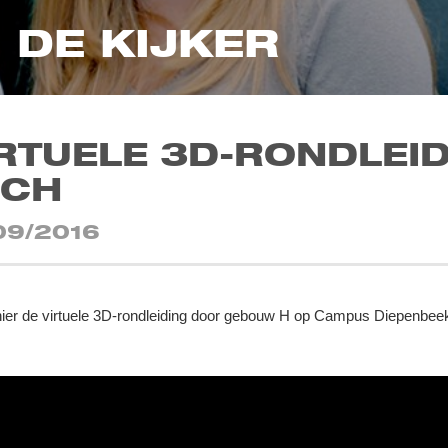
N DE KIJKER
RTUELE 3D-RONDLEID
ECH
09/2016
hier de virtuele 3D-rondleiding door gebouw H op Campus Diepenbee