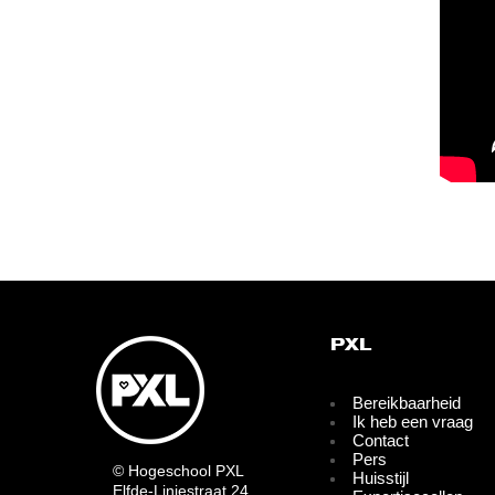
PXL
Bereikbaarheid
Ik heb een vraag
Contact
Pers
© Hogeschool PXL
Huisstijl
Elfde-Liniestraat 24