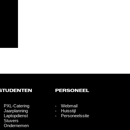
STUDENTEN
PERSONEEL
PXL-Catering
Webmail
Jaarplanning
Huisstijl
Laptopdienst
Personeelssite
Stuvers
Ondernemen