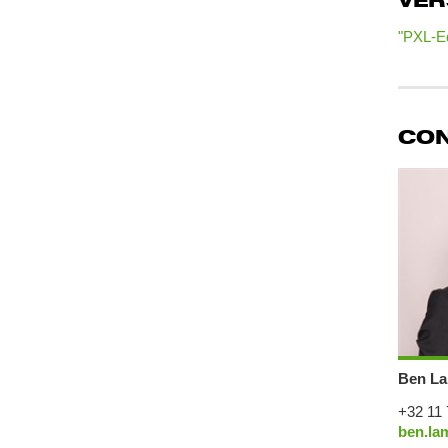
VE
"PXL-Ed
CO
Ben La
+32 11 
ben.la