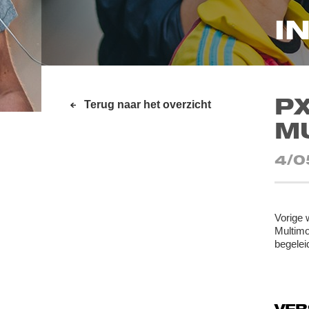
I
P
Terug naar het overzicht
M
4/0
Vorige 
Multimo
begelei