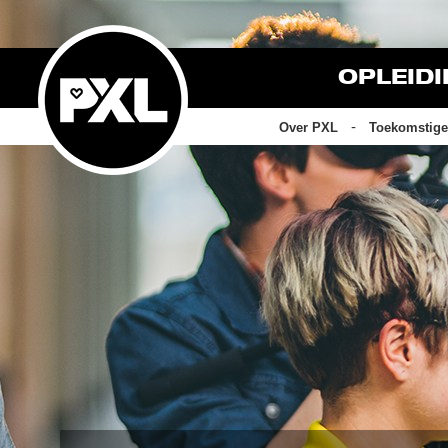
OPLEID
Over PXL
Toekomstige