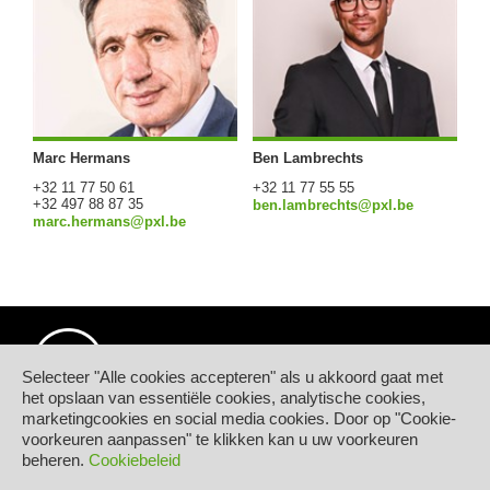
Marc Hermans
Ben Lambrechts
+32 11 77 50 61
+32 11 77 55 55
+32 497 88 87 35
ben.lambrechts@pxl.be
marc.hermans@pxl.be
Selecteer "Alle cookies accepteren" als u akkoord gaat met
het opslaan van essentiële cookies, analytische cookies,
marketingcookies en social media cookies. Door op "Cookie-
© Hogeschool PXL
voorkeuren aanpassen" te klikken kan u uw voorkeuren
Elfde-Liniestraat 24
beheren.
Cookiebeleid
B-3500 HASSELT
tel.
+32 11 77 55 55