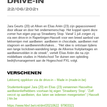
DRIVE-IN
22/06/2021
Jara Geurts (20) uit Alken en Elias Ariën (23) zijn gepassioneerd
door elkaar en door het ondernemerschap. Het koppel opent deze
zomer hun eigen pop-up Strawberry Stop. Vanaf 1 juli zorgen zij
via een drive-in in Rapertingen-Hasselt voor een breed aanbod van
lekkernijen met aardbeien: aardbeien in chocolade, aardbeien met
slagroom en aardbeienmilkshakes… “Het idee is ontstaan tijdens
een lange lockdown-wandeling langs de Alkense fruitplantages en
aardbeienvelden in de streek”, vertelt Elias Ariën die na zijn
middelbare studies in Hotelschool Ter duinen een opleiding
bedrijfsmanagement aan de Hogeschool PXL volgt.
VERSCHENEN
Lekkernij oppikken via de drive-in – Made in (made-in.be)
Studentenkoppel Jara (20) en Elias (23) verwennen Hasseltse
aardbeienliefhebbers voortaan bij eigen ‘Strawberry Stop’: “Zelf
verzot op aardbeien, dus laten we iedereen meegenieten” | Hasselt
| hln.be
https://www.hbvl.be/cnt/dmf20210622_97903321