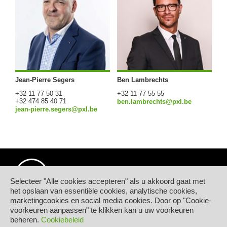
Jean-Pierre Segers
Ben Lambrechts
+32 11 77 50 31
+32 11 77 55 55
+32 474 85 40 71
ben.lambrechts@pxl.be
jean-pierre.segers@pxl.be
Selecteer "Alle cookies accepteren" als u akkoord gaat met
het opslaan van essentiële cookies, analytische cookies,
marketingcookies en social media cookies. Door op "Cookie-
© Hogeschool PXL
voorkeuren aanpassen" te klikken kan u uw voorkeuren
Elfde-Liniestraat 24
beheren.
Cookiebeleid
B-3500 HASSELT