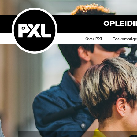
OPLEID
Over PXL
Toekomstige