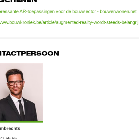
RSCHENEN
teressante AR-toepassingen voor de bouwsector - bouwenwonen.net
/www.bouwkroniek.be/article/augmented-reality-wordt-steeds-belangri
NTACTPERSOON
mbrechts
77 55 55