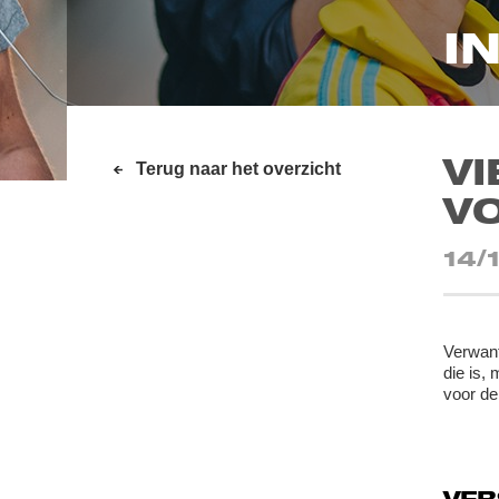
I
VI
Terug naar het overzicht
V
14/
Verwant 
die is,
voor de