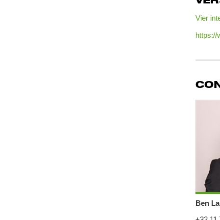
VE
Vier in
https:/
CO
Ben La
+32 11 