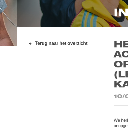
I
HE
Terug naar het overzicht
AC
O
(
K
10/
We herk
onopgem