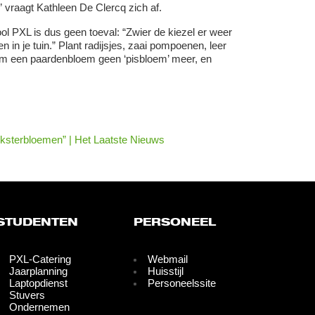
” vraagt Kathleen De Clercq zich af.
 PXL is dus geen toeval: “Zwier de kiezel er weer
n in je tuin.” Plant radijsjes, zaai pompoenen, leer
em een paardenbloem geen ‘pisbloem’ meer, en
inksterbloemen” | Het Laatste Nieuws
STUDENTEN
PERSONEEL
PXL-Catering
Webmail
Jaarplanning
Huisstijl
Laptopdienst
Personeelssite
Stuvers
Ondernemen