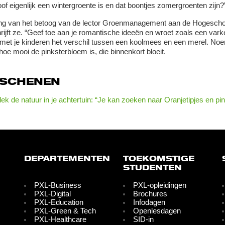
loof eigenlijk een wintergroente is en dat boontjes zomergroenten zijn?
ng van het betoog van de lector Groenmanagement aan de Hogeschool
hrijft ze. “Geef toe aan je romantische ideeën en wroet zoals een varke
et je kinderen het verschil tussen een koolmees en een merel. No
hoe mooi de pinksterbloem is, die binnenkort bloeit.
RSCHENEN
ek de natuur in je achtertuin: “Je kan zoeken naar Oranjetipjes en p
DEPARTEMENTEN
TOEKOMSTIGE
STUDENTEN
PXL-Business
PXL-opleidingen
PXL-Digital
Brochures
PXL-Education
Infodagen
PXL-Green & Tech
Openlesdagen
PXL-Healthcare
SID-in