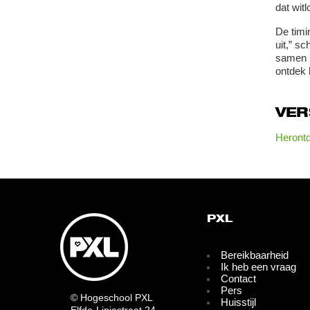
dat wit
De timi
uit,” sc
samen m
ontdek 
VE
Herontd
PXL
Bereikbaarheid
Ik heb een vraag
Contact
Pers
© Hogeschool PXL
Huisstijl
Elfde-Liniestraat 24