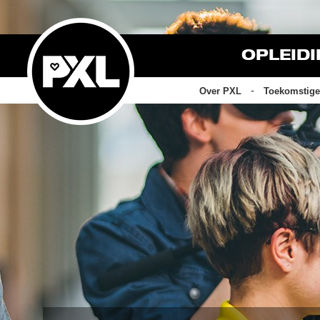
OPLEID
Over PXL
Toekomstige