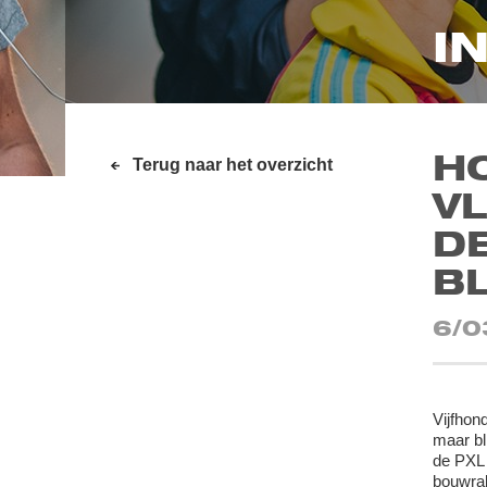
I
H
Terug naar het overzicht
V
D
BL
6/0
Vijfhon
maar bl
de PXL 
bouwra