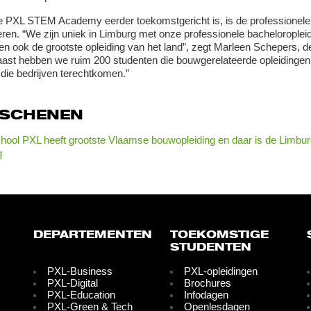
 PXL STEM Academy eerder toekomstgericht is, is de professionele 
ren. “We zijn uniek in Limburg met onze professionele bacheloroplei
en ook de grootste opleiding van het land”, zegt Marleen Schepers,
ast hebben we ruim 200 studenten die bouwgerelateerde opleidingen 
 die bedrijven terechtkomen.”
RSCHENEN
ool PXL heeft grootste Vlaamse bouwopleiding en daar is de Limburg
g
DEPARTEMENTEN
TOEKOMSTIGE
STUDENTEN
PXL-Business
PXL-opleidingen
PXL-Digital
Brochures
PXL-Education
Infodagen
PXL-Green & Tech
Openlesdagen