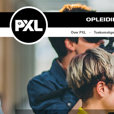
OPLEID
Over PXL
Toekomstige