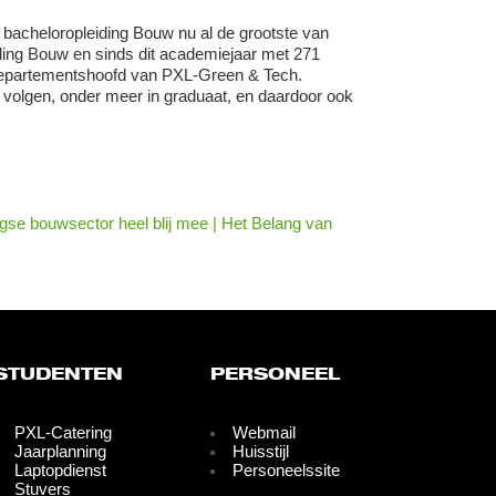
bacheloropleiding Bouw nu al de grootste van
ding Bouw en sinds dit academiejaar met 271
 departementshoofd van PXL-Green & Tech.
volgen, onder meer in graduaat, en daardoor ook
se bouwsector heel blij mee | Het Belang van
STUDENTEN
PERSONEEL
PXL-Catering
Webmail
Jaarplanning
Huisstijl
Laptopdienst
Personeelssite
Stuvers