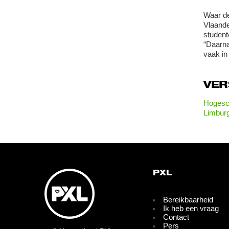
Waar de
Vlaande
student
“Daarna
vaak in
VE
Hogesch
Limbur
PXL
Bereikbaarheid
Ik heb een vraag
Contact
Pers