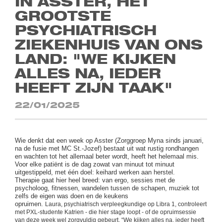
IN ASSTER, HET
GROOTSTE
PSYCHIATRISCH
ZIEKENHUIS VAN ONS
LAND: "WE KIJKEN
ALLES NA, IEDER
HEEFT ZIJN TAAK"
22/01/2025
Wie denkt dat een week op Asster (Zorggroep Myna sinds januari,
na de fusie met MC St.-Jozef) bestaat uit wat rustig rondhangen
en wachten tot het allemaal beter wordt, heeft het helemaal mis.
Voor elke patiënt is de dag zowat van minuut tot minuut
uitgestippeld, met één doel: keihard werken aan herstel.
Therapie gaat hier heel breed: van ergo, sessies met de
psycholoog, fitnessen, wandelen tussen de schapen, muziek tot
zelfs de eigen was doen en de keukens
opruimen.
Laura,
psychiatrisch verpleegkundige op Libra 1, controleert
met PXL-studente Katrien - die hier stage loopt - of de opruimsessie
van deze week wel zorgvuldig gebeurt. “We kijken alles na, ieder heeft