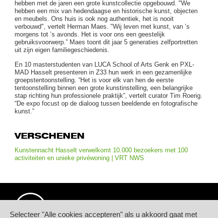
hebben met de jaren een grote kunstcollectie opgebouwd. "We
hebben een mix van hedendaagse en historische kunst, objecten
en meubels. Ons huis is ook nog authentiek, het is nooit
verbouwd", vertelt Herman Maes. "Wij leven met kunst, van ’s
morgens tot ’s avonds. Het is voor ons een geestelijk
gebruiksvoorwerp.” Maes toont dit jaar 5 generaties zelfportretten
uit zijn eigen familiegeschiedenis.
En 10 masterstudenten van LUCA School of Arts Genk en PXL-
MAD Hasselt presenteren in Z33 hun werk in een gezamenlijke
groepstentoonstelling. “Het is voor elk van hen de eerste
tentoonstelling binnen een grote kunstinstelling, een belangrijke
stap richting hun professionele praktijk”, vertelt curator Tim Roerig.
“De expo focust op de dialoog tussen beeldende en fotografische
kunst.”
VERSCHENEN
Kunstennacht Hasselt verwelkomt 10.000 bezoekers met 100
activiteiten en unieke privéwoning | VRT NWS
Selecteer "Alle cookies accepteren" als u akkoord gaat met