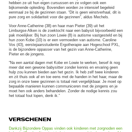
hebben ze uit hun eigen cursussen en ze volgen ook een
bijkomende opleiding. Bovendien worden ze intensief begeleid
eenmaal ze bij de gezinnen staan. “Dit is geen winstverhaal, dit is
pure zorg en solidariteit voor die gezinnen”, aldus Mechels.
Voor Anne-Catherine (38) en haar man Pieter (39) uit het
Limburgse Alken is de zoektocht naar een babysit bijvoorbeeld een
pak moeilijker. Bij hun zoon Lowie (8) is autisme vastgesteld en bij
hun zoon Kobe (10) is er een vermoeden van autisme. Caroline
Vos (43), eerstejaarsstudente Ergotherapie aan Hogeschool PXL,
is de bijzondere oppasser van het gezin van Anne-Catherine,
Pieter en de jongens.
“Na een aantal dagen met Kobe en Lowie te werken, besef ik nog
meer dat een gewone babysitter zonder kennis en ervaring geen
hulp zou kunnen bieden aan het gezin. Ik heb zelf twee kinderen
en zit thuis ook af en toe eens met de handen in het haar, maar de
zorg in onze twee gezinnen is totaal niet vergelijkbaar. Je moet op
bepaalde manieren kunnen communiceren met de jongens en je
moet hen ook anders behandelen. Zonder de nodige kennis zou
het totaal fout lopen, denk ik.”
VERSCHENEN
Dankzij Bijzondere Oppas vinden ook kinderen met zorgnoden een