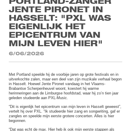
PORTLAND-ZANGER
JENTE PIRONET IN
HASSELT: "PXL WAS
EIGENLIJK HET
EPICENTRUM VAN
MIJN LEVEN HIER"
6/06/2026
Met Portland speelde hij de voorbije jaren op grote festivals en in
uitverkochte zalen, maar een deel van zijn muzikale verhaal begon
in Hasselt. Hoewel Jente Pironet vandaag in het Vlaams-
Brabantse Scherpenheuvel woont, koestert hij warme
herinneringen aan de Limburgse hoofdstad, waar hij zo’n tien jaar
geleden studeerde aan PXL-Music.
“Dit is eigenlijk het epicentrum van mijn leven in Hasselt geweest”,
vertelt hij over PXL. “Ik studeerde hier zang en songwriting, gaf er
zangles en speelde mijn eerste grotere concerten. Alles is hier
begonnen.
“Dat was echt de max. Hier heb ik ook mijn eerste stappen als