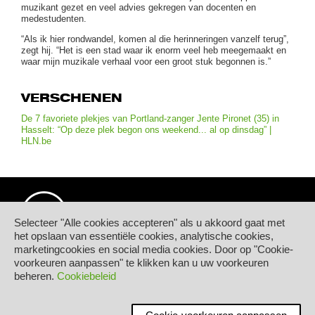
muzikant gezet en veel advies gekregen van docenten en
medestudenten.
“Als ik hier rondwandel, komen al die herinneringen vanzelf terug”,
zegt hij. “Het is een stad waar ik enorm veel heb meegemaakt en
waar mijn muzikale verhaal voor een groot stuk begonnen is.”
VERSCHENEN
De 7 favoriete plekjes van Portland-zanger Jente Pironet (35) in
Hasselt: “Op deze plek begon ons weekend... al op dinsdag” |
HLN.be
Selecteer "Alle cookies accepteren" als u akkoord gaat met
het opslaan van essentiële cookies, analytische cookies,
marketingcookies en social media cookies. Door op "Cookie-
© Hogeschool PXL
voorkeuren aanpassen" te klikken kan u uw voorkeuren
Elfde-Liniestraat 24
beheren.
Cookiebeleid
B-3500 HASSELT
tel.
+32 11 77 55 55
Contact