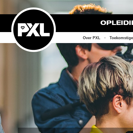
OPLEID
Over PXL
Toekomstige