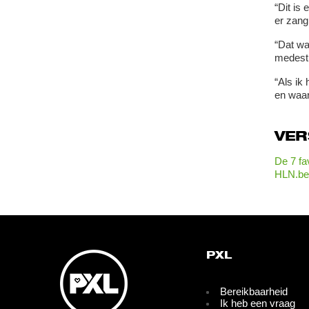
“Dit is 
er zang
“Dat wa
medest
“Als ik
en waar
VE
De 7 fa
HLN.be
PXL
Bereikbaarheid
Ik heb een vraag