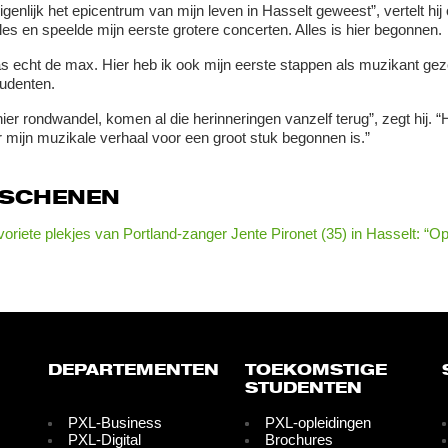
eigenlijk het epicentrum van mijn leven in Hasselt geweest”, vertelt hi
les en speelde mijn eerste grotere concerten. Alles is hier begonnen.
s echt de max. Hier heb ik ook mijn eerste stappen als muzikant ge
udenten.
 hier rondwandel, komen al die herinneringen vanzelf terug”, zegt hij
 mijn muzikale verhaal voor een groot stuk begonnen is.”
RSCHENEN
voriete plekjes van Portland-zanger Jente Pironet (35) in Hasselt: “O
DEPARTEMENTEN
TOEKOMSTIGE
STUDENTEN
PXL-Business
PXL-opleidingen
PXL-Digital
Brochures