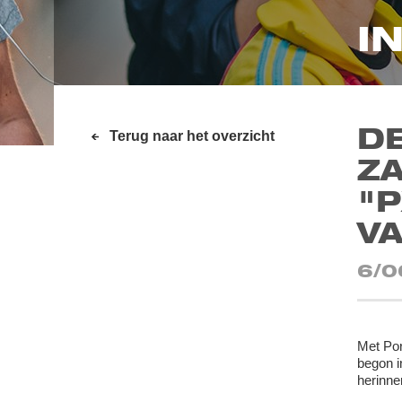
I
DE
Terug naar het overzicht
ZA
"P
VA
6/0
Met Por
begon i
herinne