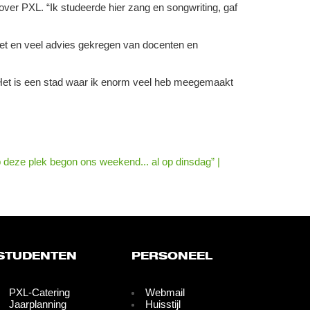
j over PXL. “Ik studeerde hier zang en songwriting, gaf
zet en veel advies gekregen van docenten en
. “Het is een stad waar ik enorm veel heb meegemaakt
p deze plek begon ons weekend... al op dinsdag” |
STUDENTEN
PERSONEEL
PXL-Catering
Webmail
Jaarplanning
Huisstijl