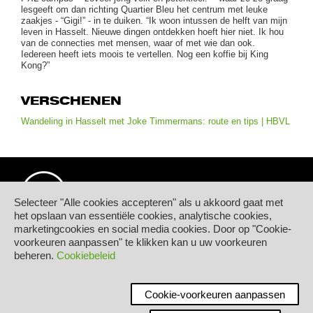
lesgeeft om dan richting Quartier Bleu het centrum met leuke
zaakjes - “Gigi!” - in te duiken. “Ik woon intussen de helft van mijn
leven in Hasselt. Nieuwe dingen ontdekken hoeft hier niet. Ik hou
van de connecties met mensen, waar of met wie dan ook.
Iedereen heeft iets moois te vertellen. Nog een koffie bij King
Kong?”
VERSCHENEN
Wandeling in Hasselt met Joke Timmermans: route en tips | HBVL
Selecteer "Alle cookies accepteren" als u akkoord gaat met
het opslaan van essentiële cookies, analytische cookies,
marketingcookies en social media cookies. Door op "Cookie-
© Hogeschool PXL
voorkeuren aanpassen" te klikken kan u uw voorkeuren
Elfde-Liniestraat 24
beheren.
Cookiebeleid
B-3500 HASSELT
tel.
+32 11 77 55 55
Contact
Cookie-voorkeuren aanpassen