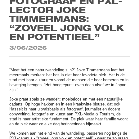
FOTOGRAAF EN PXL-
LECTOR JOKE
TIMMERMANS:
“ZOVEEL JONG VOLK
EN POTENTIEEL”
3/06/2026
“Moet het een natuurwandeling zijn?” Joke Timmermans laat het
meermaals merken: het bos is niet haar favoriete plek. Het is de
stad met haar cultuur en vooral de mensen die haar beroeren en in
beweging brengen. “Het hoogtepunt: even doen alsof we in Japan
zijn.”
Joke praat zoals ze wandelt: moeiteloos en met een natuurlijke
cadans. Op hoge hakken en in een kraakwitte blouse, dat ook.
Hasselt is haar uitvalsbasis als fotograaf, journalist en docent
copywriting, fotografie en kunst aan PXL-Media & Tourism, de
stad is haar artistieke fundament. De plek waar haar familie woont
en de plek waar ze elke dag herinneringen bijmaakt.
We komen aan het eind van de wandeling, passeren nog langs de
PXL-campus - “zoveel jong volk en potentieel!” - waar ze zo graag