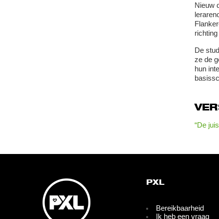
Nieuw d
leraren
Flanker
richting
De stud
ze de g
hun inte
basissc
VE
“De jui
PXL
Bereikbaarheid
Ik heb een vraag