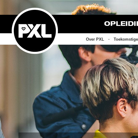
OPLEID
Over PXL
Toekomstige