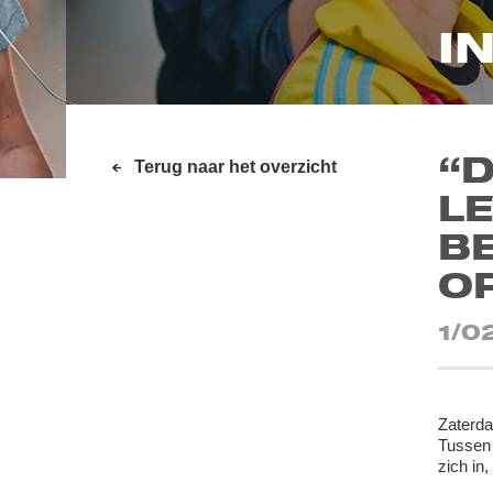
I
“
Terug naar het overzicht
L
B
O
1/0
Zaterda
Tussen 
zich in