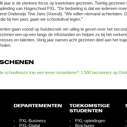
it jaar is de sterkere focus op kwetsbare gezinnen. Twintig gezinnen k
opleiding van Hogeschool PXL. “De bedoeling is dat we iedereen mee
end Onderwijs Tine Jans (Vooruit). “We willen niemand achterlaten. Do
 die bij hen past, gaan we schooluitval tegen.”
enten gaan vooraf op huisbezoek om uitleg te geven over het secunda
ezinnen een-op-een langs de infostanden en helpen ze bij het verkenne
resses en talenten. Vorig jaar namen acht gezinnen deel aan het traject,
holen.
RSCHENEN
ste schoolkeuze kan een leven veranderen”: 1.500 bezoekers op Ond
DEPARTEMENTEN
TOEKOMSTIGE
STUDENTEN
PXL-Business
PXL-opleidingen
PXL-Digital
Brochures