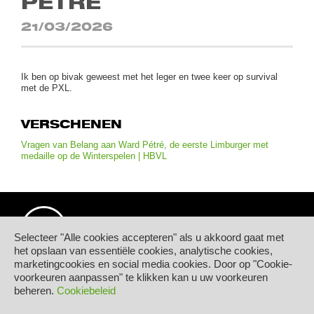
PÉTRÉ
21/03/2026
Ik ben op bivak geweest met het leger en twee keer op survival
met de PXL.
VERSCHENEN
Vragen van Belang aan Ward Pétré, de eerste Limburger met
medaille op de Winterspelen | HBVL
Selecteer "Alle cookies accepteren" als u akkoord gaat met
het opslaan van essentiële cookies, analytische cookies,
marketingcookies en social media cookies. Door op "Cookie-
© Hogeschool PXL
voorkeuren aanpassen" te klikken kan u uw voorkeuren
Elfde-Liniestraat 24
beheren.
Cookiebeleid
B-3500 HASSELT
tel.
+32 11 77 55 55