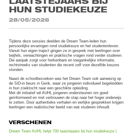
LAATSTEJAARS BIJ
HUN STUDIEKEUZE
28/05/2026
Tijdens deze sessies deelden de Dream Team-leden hun
persoonlijke ervaringen rond studiekeuze en het studentenleven.
Vanuit hun eigen traject gingen ze in gesprek met leerlingen over
twijfels, verwachtingen en praktische vragen rond verder studeren.
Die aanpak zorgt voor herkenbare en toegankelijke informatie,
rechtstreeks van studenten die recent zelf voor dezelfde keuzes
stonden.
Naast de schoolbezoeken was het Dream Team ook aanwezig op
de SID-in beurs in Genk, waar ze jongeren individueel begeleidden
in hun zoektocht naar een geschikte opleiding.
Met dit initiatief wil AUHL jongeren ondersteunen om goed
geïnformeerd en met vertrouwen de stap naar het hoger onderwijs
te zetten. Door authentieke verhalen en eerlijke gesprekken krijgen
leerlingen een realistischer beeld van wat studeren inhoudt.
VERSCHENEN
Dream Team AUHL helpt 700 laatstejaars bij hun studiekeuze |