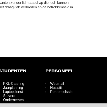
santen zonder lidmaatschap die toch kunnen
 het draagvlak verbreden en de betrokkenheid in
STUDENTEN
PERSONEEL
PXL-Catering
Webmail
Jaarplanning
Huisstijl
Laptopdienst
Personeelssite
Stuvers
Ondernemen