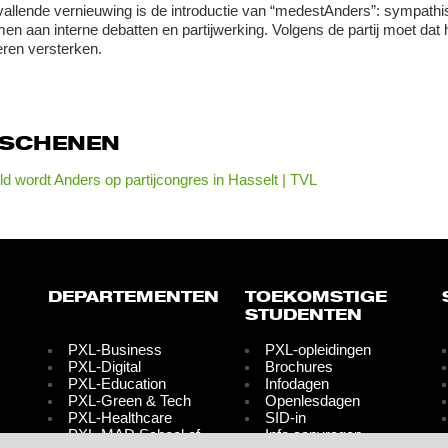
allende vernieuwing is de introductie van “medestAnders”: sympathi
en aan interne debatten en partijwerking. Volgens de partij moet dat
ren versterken.
RSCHENEN
d wordt Anders op partijcongres in Hasselt | TVL
DEPARTEMENTEN
TOEKOMSTIGE
STUDENTEN
PXL-Business
PXL-opleidingen
PXL-Digital
Brochures
PXL-Education
Infodagen
PXL-Green & Tech
Openlesdagen
PXL-Healthcare
SID-in
PXL-MAD School of
Info aanvragen