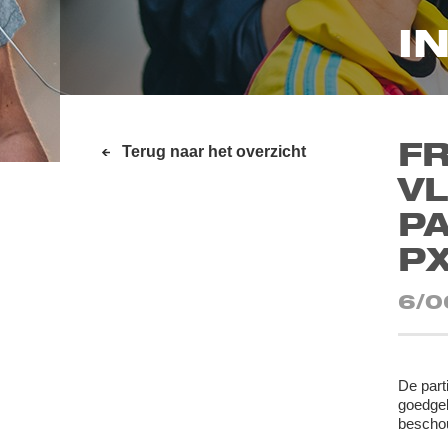
I
F
Terug naar het overzicht
VL
P
P
6/0
De part
goedgek
beschou