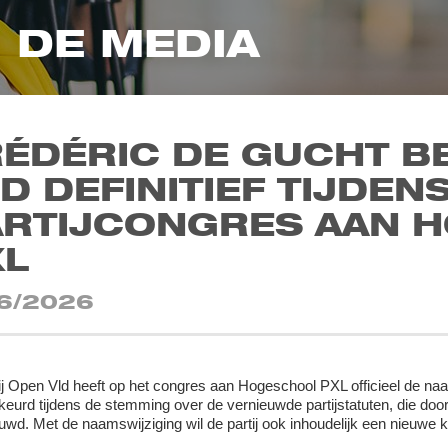
N DE MEDIA
RÉDÉRIC DE GUCHT B
D DEFINITIEF TIJDEN
ARTIJCONGRES AAN 
XL
6/2026
ij Open Vld heeft op het congres aan Hogeschool PXL officieel de n
eurd tijdens de stemming over de vernieuwde partijstatuten, die door
wd. Met de naamswijziging wil de partij ook inhoudelijk een nieuwe k