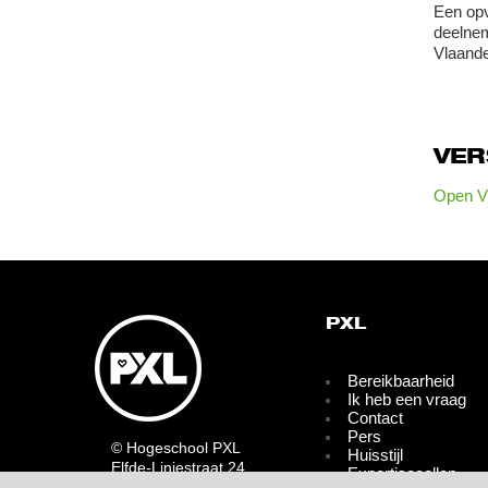
Een opv
deelnem
Vlaande
VE
Open Vl
PXL
Bereikbaarheid
Ik heb een vraag
Contact
Pers
© Hogeschool PXL
Huisstijl
Elfde-Liniestraat 24
Expertisecellen
B-3500 HASSELT