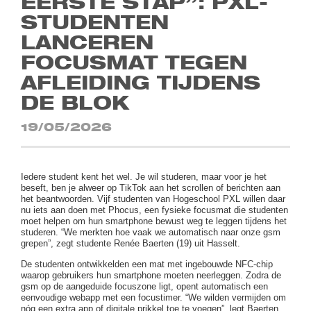
EERSTE STAP”: PXL-
STUDENTEN
LANCEREN
FOCUSMAT TEGEN
AFLEIDING TIJDENS
DE BLOK
19/05/2026
Iedere student kent het wel. Je wil studeren, maar voor je het
beseft, ben je alweer op TikTok aan het scrollen of berichten aan
het beantwoorden. Vijf studenten van Hogeschool PXL willen daar
nu iets aan doen met Phocus, een fysieke focusmat die studenten
moet helpen om hun smartphone bewust weg te leggen tijdens het
studeren. “We merkten hoe vaak we automatisch naar onze gsm
grepen”, zegt studente Renée Baerten (19) uit Hasselt.
De studenten ontwikkelden een mat met ingebouwde NFC-chip
waarop gebruikers hun smartphone moeten neerleggen. Zodra de
gsm op de aangeduide focuszone ligt, opent automatisch een
eenvoudige webapp met een focustimer. “We wilden vermijden om
nóg een extra app of digitale prikkel toe te voegen”, legt Baerten