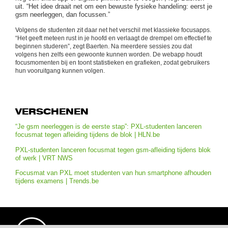
uit. “Het idee draait net om een bewuste fysieke handeling: eerst je
gsm neerleggen, dan focussen.”
Volgens de studenten zit daar net het verschil met klassieke focusapps.
“Het geeft meteen rust in je hoofd en verlaagt de drempel om effectief te
beginnen studeren”, zegt Baerten. Na meerdere sessies zou dat
volgens hen zelfs een gewoonte kunnen worden. De webapp houdt
focusmomenten bij en toont statistieken en grafieken, zodat gebruikers
hun vooruitgang kunnen volgen.
VERSCHENEN
“Je gsm neerleggen is de eerste stap”: PXL-studenten lanceren
focusmat tegen afleiding tijdens de blok | HLN.be
PXL-studenten lanceren focusmat tegen gsm-afleiding tijdens blok
of werk | VRT NWS
Focusmat van PXL moet studenten van hun smartphone afhouden
tijdens examens | Trends.be