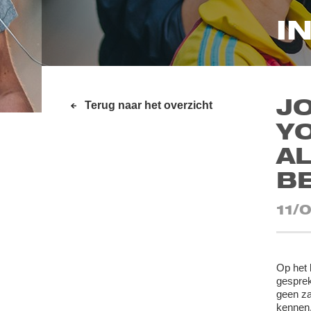
I
J
Terug naar het overzicht
YO
AL
B
11/
Op het 
gesprek
geen za
kennen