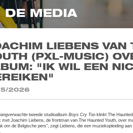
N DE MEDIA
OACHIM LIEBENS VAN
UTH (PXL-MUSIC) OV
BUM: "IK WIL EEN N
EREIKEN"
05/2026
langverwachte tweede studioalbum
Boys Cry Too
klinkt The Haunted
 met Joachim Liebens, de frontman van The Haunted Youth, over mann
k om de Belgische pers", zegt Liebens, die een muziekopleiding aan 
.