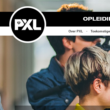
OPLEID
Over PXL
Toekomstige