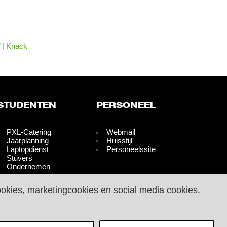
’ | Knack
STUDENTEN
PERSONEEL
PXL-Catering
Webmail
Jaarplanning
Huisstijl
Laptopdienst
Personeelssite
Stuvers
Ondernemen
ookies, marketingcookies en social media cookies.