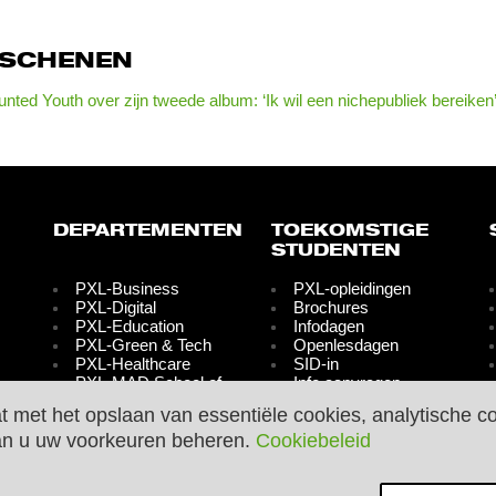
RSCHENEN
nted Youth over zijn tweede album: ‘Ik wil een nichepubliek bereiken
DEPARTEMENTEN
TOEKOMSTIGE
STUDENTEN
PXL-Business
PXL-opleidingen
PXL-Digital
Brochures
PXL-Education
Infodagen
PXL-Green & Tech
Openlesdagen
PXL-Healthcare
SID-in
PXL-MAD School of
Info aanvragen
Arts
Inschrijvingen
at met het opslaan van essentiële cookies, analytische c
PXL-Media &
Graduaatsopleidingen
an u uw voorkeuren beheren.
Cookiebeleid
Tourism
PXL-Music
PXL-People &
Society