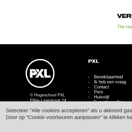
VE
The Hau
PXL
Bereikbaarheid
Ik heb een vraag
Contact
Pers
© Hogeschool PXL
Huisstijl
Elfde-Liniestraat 24
Expertisecellen
B-3500 HASSELT
Partners
Selecteer "Alle cookies accepteren" als u akkoord ga
tel.
+32 11 77 55 55
Bedrijven en
Contact
Door op "Cookie-voorkeuren aanpassen" te klikken k
organisaties
Blijf op de hoogte
Cookie Policy
Privacyverklaring