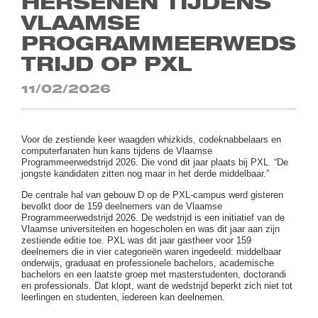
HERSENEN TIJDENS
VLAAMSE
PROGRAMMEERWEDS
TRIJD OP PXL
11/02/2026
Voor de zestiende keer waagden whizkids, codeknabbelaars en
computerfanaten hun kans tijdens de Vlaamse
Programmeerwedstrijd 2026. Die vond dit jaar plaats bij PXL. “De
jongste kandidaten zitten nog maar in het derde middelbaar.”
De centrale hal van gebouw D op de PXL-campus werd gisteren
bevolkt door de 159 deelnemers van de Vlaamse
Programmeerwedstrijd 2026. De wedstrijd is een initiatief van de
Vlaamse universiteiten en hogescholen en was dit jaar aan zijn
zestiende editie toe. PXL was dit jaar gastheer voor 159
deelnemers die in vier categorieën waren ingedeeld: middelbaar
onderwijs, graduaat en professionele bachelors, academische
bachelors en een laatste groep met masterstudenten, doctorandi
en professionals. Dat klopt, want de wedstrijd beperkt zich niet tot
leerlingen en studenten, iedereen kan deelnemen.