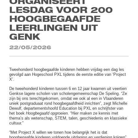
ORGANISEERT
LESDAG VOOR 200
HOOGBEGAAFDE
LEERLINGEN UIT
GENK
22/05/2026
Tweehonderd hoogbegaafde kinderen hebben vrijdag een dag les
gevolgd aan Hogeschool PXL tijdens de eerste editie van ‘Project
X’.
De tweehonderd kinderen tussen 6 en 12 jaar kwamen uit veertien
Genkse lagere scholen van scholengemeenschap De Speling. “Ze
zijn bij ons terechtgekomen, omdat we ook al een in Vlaanderen
uniek postgraduaat rond hoogbegaafdheid inrichten”, zegt Michelle
Dewulf, departementshoofd Education bij PXL en schrijfster van
het boek
Hoogbegaafd opgroeien
. “Hier maken ze kennis met
thema’s als wetenschap, STEM, talen, geschiedenis en klassieke
cultuur.”
“Met Project X willen we tonen hoe belangrijk het is dat
hoogbegaafde kinderen voldoende uitdaging en verdieping krijgen”,