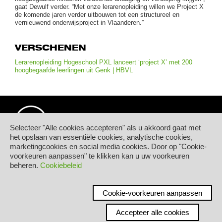
gaat Dewulf verder. “Met onze lerarenopleiding willen we Project X
de komende jaren verder uitbouwen tot een structureel en
vernieuwend onderwijsproject in Vlaanderen.”
VERSCHENEN
Lerarenopleiding Hogeschool PXL lanceert ‘project X’ met 200
hoogbegaafde leerlingen uit Genk | HBVL
Selecteer "Alle cookies accepteren" als u akkoord gaat met
het opslaan van essentiële cookies, analytische cookies,
marketingcookies en social media cookies. Door op "Cookie-
© Hogeschool PXL
voorkeuren aanpassen" te klikken kan u uw voorkeuren
Elfde-Liniestraat 24
beheren.
Cookiebeleid
B-3500 HASSELT
tel.
+32 11 77 55 55
Contact
Cookie-voorkeuren aanpassen
Accepteer alle cookies