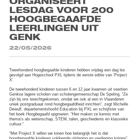
ORGANISEERT
LESDAG VOOR 200
HOOGBEGAAFDE
LEERLINGEN UIT
GENK
22/05/2026
Tweehonderd hoogbegaafde kinderen hebben vrijdag een dag les
gevolgd aan Hogeschool PXL tijdens de eerste editie van ‘Project
X’.
De tweehonderd kinderen tussen 6 en 12 jaar kwamen uit veertien
Genkse lagere scholen van scholengemeenschap De Speling. “Ze
zijn bij ons terechtgekomen, omdat we ook al een in Vlaanderen
uniek postgraduaat rond hoogbegaafdheid inrichten”, zegt Michelle
Dewulf, departementshoofd Education bij PXL en schrijfster van
het boek
Hoogbegaafd opgroeien
. “Hier maken ze kennis met
thema’s als wetenschap, STEM, talen, geschiedenis en klassieke
cultuur.”
“Met Project X willen we tonen hoe belangrijk het is dat
hoogbegaafde kinderen voldoende uitdaging en verdieping krijgen”,