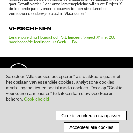
gaat Dewulf verder. “Met onze lerarenopleiding willen we Project X
de komende jaren verder uitbouwen tot een structureel en
vernieuwend onderwijsproject in Vlaanderen.”
VERSCHENEN
Lerarenopleiding Hogeschool PXL lanceert ‘project X’ met 200
hoogbegaafde leerlingen uit Genk | HBVL
Selecteer "Alle cookies accepteren" als u akkoord gaat met
het opslaan van essentiële cookies, analytische cookies,
marketingcookies en social media cookies. Door op "Cookie-
© Hogeschool PXL
voorkeuren aanpassen" te klikken kan u uw voorkeuren
Elfde-Liniestraat 24
beheren.
Cookiebeleid
B-3500 HASSELT
tel.
+32 11 77 55 55
Contact
Cookie-voorkeuren aanpassen
Accepteer alle cookies