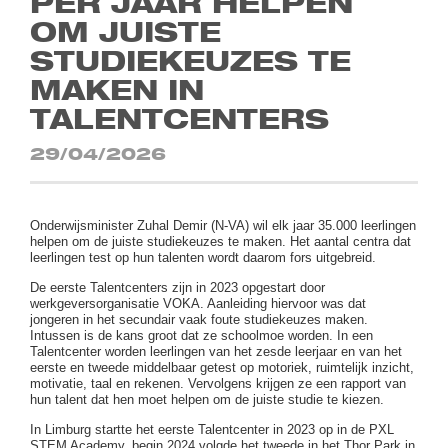
PER JAAR HELPEN
OM JUISTE
STUDIEKEUZES TE
MAKEN IN
TALENTCENTERS
29/04/2026
Onderwijsminister Zuhal Demir (N-VA) wil elk jaar 35.000 leerlingen
helpen om de juiste studiekeuzes te maken. Het aantal centra dat
leerlingen test op hun talenten wordt daarom fors uitgebreid.
De eerste Talentcenters zijn in 2023 opgestart door
werkgeversorganisatie VOKA. Aanleiding hiervoor was dat
jongeren in het secundair vaak foute studiekeuzes maken.
Intussen is de kans groot dat ze schoolmoe worden. In een
Talentcenter worden leerlingen van het zesde leerjaar en van het
eerste en tweede middelbaar getest op motoriek, ruimtelijk inzicht,
motivatie, taal en rekenen. Vervolgens krijgen ze een rapport van
hun talent dat hen moet helpen om de juiste studie te kiezen.
In Limburg startte het eerste Talentcenter in 2023 op in de PXL
STEM Academy, begin 2024 volgde het tweede in het Thor Park in