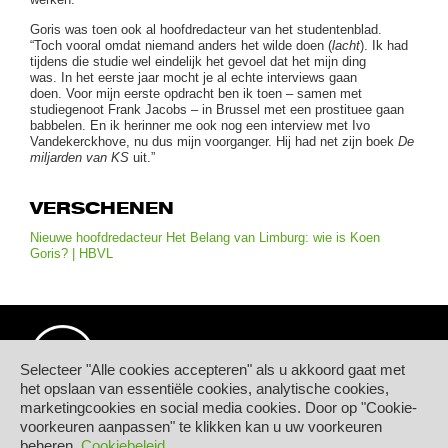
Goris was toen ook al hoofdredacteur van het studentenblad.
“Toch vooral omdat niemand anders het wilde doen (
lacht
). Ik had
tijdens die studie wel eindelijk het gevoel dat het mijn ding
was. In het eerste jaar mocht je al echte interviews gaan
doen. Voor mijn eerste opdracht ben ik toen – samen met
studiegenoot Frank Jacobs – in Brussel met een prostituee gaan
babbelen. En ik herinner me ook nog een interview met Ivo
Vandekerckhove, nu dus mijn voorganger. Hij had net zijn boek
De
miljarden van KS
uit.”
VERSCHENEN
Nieuwe hoofdredacteur Het Belang van Limburg: wie is Koen
Goris? | HBVL
Selecteer "Alle cookies accepteren" als u akkoord gaat met
het opslaan van essentiële cookies, analytische cookies,
marketingcookies en social media cookies. Door op "Cookie-
© Hogeschool PXL
voorkeuren aanpassen" te klikken kan u uw voorkeuren
Elfde-Liniestraat 24
beheren.
Cookiebeleid
B-3500 HASSELT