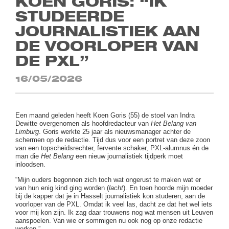
KOEN GORIS: “IK
STUDEERDE
JOURNALISTIEK AAN
DE VOORLOPER VAN
DE PXL”
16/05/2026
Een maand geleden heeft Koen Goris (55) de stoel van Indra
Dewitte overgenomen als hoofdredacteur van
Het Belang van
Limburg
. Goris werkte 25 jaar als nieuwsmanager achter de
schermen op de redactie. Tijd dus voor een portret van deze zoon
van een topscheidsrechter, fervente schaker, PXL-alumnus én de
man die
Het Belang
een nieuw journalistiek tijdperk moet
inloodsen.
“Mijn ouders begonnen zich toch wat ongerust te maken wat er
van hun enig kind ging worden (
lacht
). En toen hoorde mijn moeder
bij de kapper dat je in Hasselt journalistiek kon studeren, aan de
voorloper van de PXL. Omdat ik veel las, dacht ze dat het wel iets
voor mij kon zijn. Ik zag daar trouwens nog wat mensen uit Leuven
aanspoelen. Van wie er sommigen nu ook nog op onze redactie
werken.”