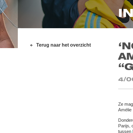
I
‘N
Terug naar het overzicht
A
“G
4/0
Ze mag 
Amélie 
Donderd
Parijs,
tussen 