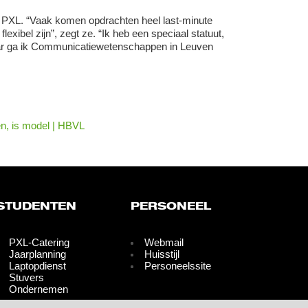
e PXL. “Vaak komen opdrachten heel last-minute
lexibel zijn”, zegt ze. “Ik heb een speciaal statuut,
aar ga ik Communicatiewetenschappen in Leuven
en, is model | HBVL
STUDENTEN
PERSONEEL
PXL-Catering
Webmail
Jaarplanning
Huisstijl
Laptopdienst
Personeelssite
Stuvers
Ondernemen