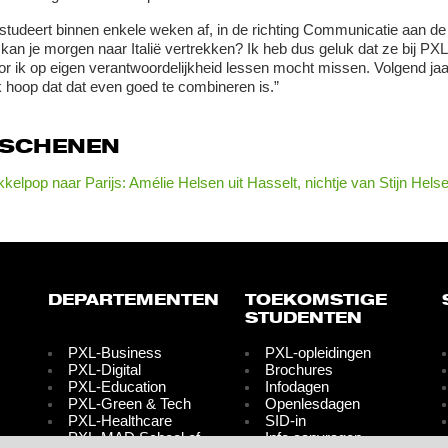
studeert binnen enkele weken af, in de richting Communicatie aan d
kan je morgen naar Italië vertrekken? Ik heb dus geluk dat ze bij PXL f
r ik op eigen verantwoordelijkheid lessen mocht missen. Volgend j
k hoop dat dat even goed te combineren is.”
RSCHENEN
kelpop naar Parijs: Amélie Helsen uit Hasselt, nichtje van Stijn Hels
DEPARTEMENTEN
TOEKOMSTIGE
STUDENTEN
PXL-Business
PXL-opleidingen
PXL-Digital
Brochures
PXL-Education
Infodagen
PXL-Green & Tech
Openlesdagen
PXL-Healthcare
SID-in
PXL-MAD School of
Info aanvragen