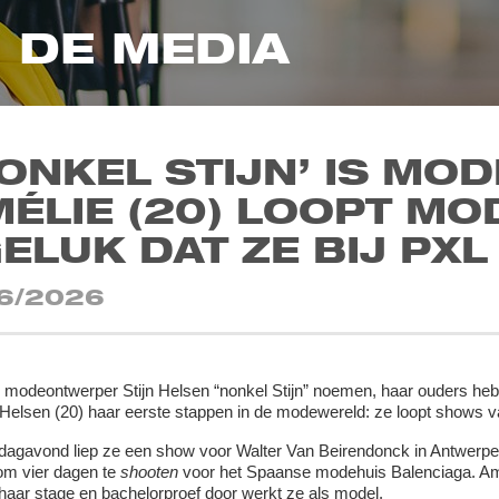
N DE MEDIA
ONKEL STIJN’ IS MO
MÉLIE (20) LOOPT M
ELUK DAT ZE BIJ PXL
6/2026
modeontwerper Stijn Helsen “nonkel Stijn” noemen, haar ouders hebb
Helsen (20) haar eerste stappen in de modewereld: ze loopt shows va
agavond liep ze een show voor Walter Van Beirendonck in Antwerpen. 
 om vier dagen te
shooten
voor het Spaanse modehuis Balenciaga. Amél
haar stage en bachelorproef door werkt ze als model.