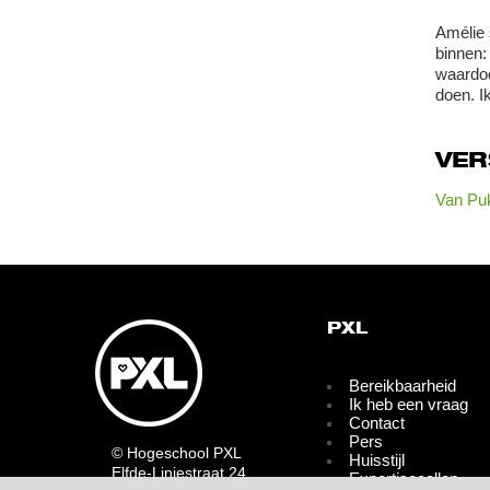
Amélie 
binnen: 
waardoo
doen. I
VE
Van Puk
PXL
Bereikbaarheid
Ik heb een vraag
Contact
Pers
© Hogeschool PXL
Huisstijl
Elfde-Liniestraat 24
Expertisecellen