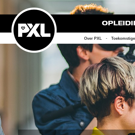
OPLEID
Over PXL
Toekomstige