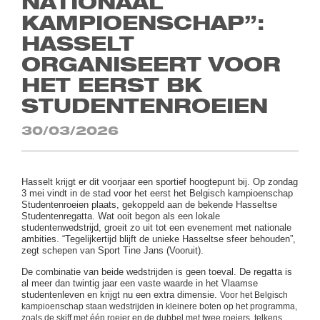
NATIONAAL
KAMPIOENSCHAP”:
HASSELT
ORGANISEERT VOOR
HET EERST BK
STUDENTENROEIEN
30/03/2026
Hasselt krijgt er dit voorjaar een sportief hoogtepunt bij. Op zondag
3 mei vindt in de stad voor het eerst het Belgisch kampioenschap
Studentenroeien plaats, gekoppeld aan de bekende Hasseltse
Studentenregatta. Wat ooit begon als een lokale
studentenwedstrijd, groeit zo uit tot een evenement met nationale
ambities. “Tegelijkertijd blijft de unieke Hasseltse sfeer behouden”,
zegt schepen van Sport Tine Jans (Vooruit).
De combinatie van beide wedstrijden is geen toeval. De regatta is
al meer dan twintig jaar een vaste waarde in het Vlaamse
studentenleven en krijgt nu een extra dimensie.
Voor het Belgisch
kampioenschap staan wedstrijden in kleinere boten op het programma,
zoals de skiff met één roeier en de dubbel met twee roeiers, telkens