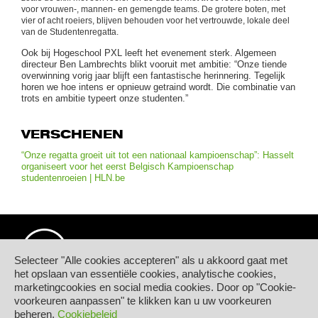
voor vrouwen-, mannen- en gemengde teams. De grotere boten, met
vier of acht roeiers, blijven behouden voor het vertrouwde, lokale deel
van de Studentenregatta.
Ook bij Hogeschool PXL leeft het evenement sterk. Algemeen
directeur Ben Lambrechts blikt vooruit met ambitie: “Onze tiende
overwinning vorig jaar blijft een fantastische herinnering. Tegelijk
horen we hoe intens er opnieuw getraind wordt. Die combinatie van
trots en ambitie typeert onze studenten.”
VERSCHENEN
“Onze regatta groeit uit tot een nationaal kampioenschap”: Hasselt
organiseert voor het eerst Belgisch Kampioenschap
studentenroeien | HLN.be
Selecteer "Alle cookies accepteren" als u akkoord gaat met
het opslaan van essentiële cookies, analytische cookies,
marketingcookies en social media cookies. Door op "Cookie-
© Hogeschool PXL
voorkeuren aanpassen" te klikken kan u uw voorkeuren
Elfde-Liniestraat 24
beheren.
Cookiebeleid
B-3500 HASSELT