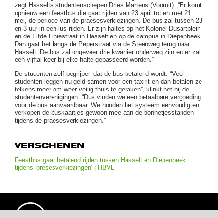
zegt Hasselts studentenschepen Dries Martens (Vooruit). “Er komt
opnieuw een
feestbus
die gaat rijden van 23 april tot en met 21
mei, de periode van de praesesverkiezingen. De bus zal tussen 23
en 3 uur in een lus rijden. Er zijn haltes op het Kolonel Dusartplein
en de Elfde Liniestraat in Hasselt en op de campus in Diepenbeek.
Dan gaat het langs de Peperstraat via de Steenweg terug naar
Hasselt. De bus zal ongeveer drie kwartier onderweg zijn en er zal
een vijftal keer bij elke halte gepasseerd worden.”
De studenten zelf begrijpen dat de bus betalend wordt. “Veel
studenten leggen nu geld samen voor een taxirit en dan betalen ze
telkens meer om weer veilig thuis te geraken”, klinkt het bij de
studentenverenigingen. “Dus vinden we een betaalbare vergoeding
voor de bus aanvaardbaar. We houden het systeem eenvoudig en
verkopen de buskaartjes gewoon mee aan de bonnetjesstanden
tijdens de praesesverkiezingen.”
VERSCHENEN
Feestbus gaat betalend rijden tussen Hasselt en Diepenbeek
tijdens ‘presesverkiezingen’ | HBVL