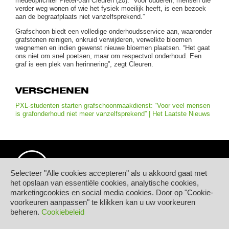
medeoprichter Pieter-Jan Cleuren (20). “Voor ouderen, mensen die
verder weg wonen of wie het fysiek moeilijk heeft, is een bezoek
aan de begraafplaats niet vanzelfsprekend.”
Grafschoon biedt een volledige onderhoudsservice aan, waaronder
grafstenen reinigen, onkruid verwijderen, verwelkte bloemen
wegnemen en indien gewenst nieuwe bloemen plaatsen. “Het gaat
ons niet om snel poetsen, maar om respectvol onderhoud. Een
graf is een plek van herinnering”, zegt Cleuren.
VERSCHENEN
PXL-studenten starten grafschoonmaakdienst: “Voor veel mensen
is grafonderhoud niet meer vanzelfsprekend” | Het Laatste Nieuws
Selecteer "Alle cookies accepteren" als u akkoord gaat met
het opslaan van essentiële cookies, analytische cookies,
marketingcookies en social media cookies. Door op "Cookie-
© Hogeschool PXL
voorkeuren aanpassen" te klikken kan u uw voorkeuren
Elfde-Liniestraat 24
beheren.
Cookiebeleid
B-3500 HASSELT
tel.
+32 11 77 55 55