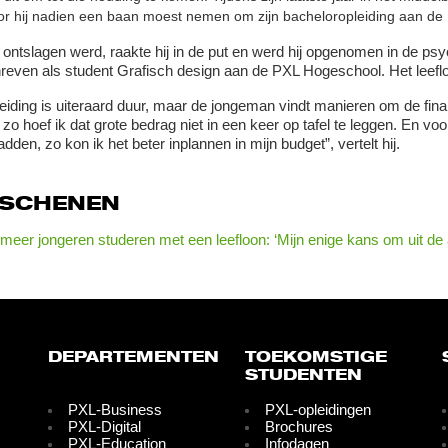
r hij nadien een baan moest nemen om zijn bacheloropleiding aan de L
j ontslagen werd, raakte hij in de put en werd hij opgenomen in de p
reven als student Grafisch design aan de PXL Hogeschool. Het leefl
eiding is uiteraard duur, maar de jongeman vindt manieren om de financ
zo hoef ik dat grote bedrag niet in een keer op tafel te leggen. En vo
dden, zo kon ik het beter inplannen in mijn budget”, vertelt hij.
RSCHENEN
meer jongeren studeren met een leefloon: ‘Mijn enige kans om uit d
DEPARTEMENTEN
TOEKOMSTIGE
STUDENTEN
PXL-Business
PXL-opleidingen
PXL-Digital
Brochures
PXL-Education
Infodagen