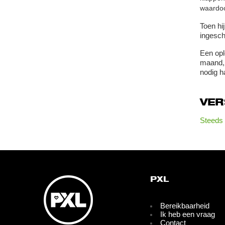
waardoo
Toen hi
ingesch
Een opl
maand, 
nodig ha
VE
Steeds 
PXL
Bereikbaarheid
Ik heb een vraag
Contact