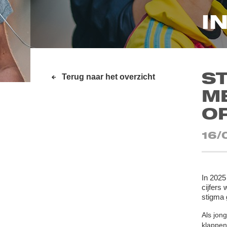
I
S
Terug naar het overzicht
ME
OP
16/
In 2025
cijfers
stigma g
Als jon
klappen 