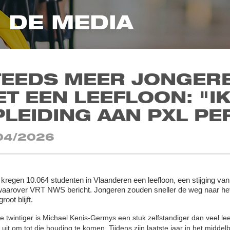
N DE MEDIA
TEEDS MEER JONGER
T EEN LEEFLOON: "I
LEIDING AAN PXL P
04/2026
 kregen 10.064 studenten in Vlaanderen een leefloon, een stijging van 1
 waarover VRT NWS bericht. Jongeren zouden sneller de weg naar het
root blijft.
ge twintiger is Michael Kenis-Germys een stuk zelfstandiger dan veel le
uit om tot die houding te komen. Tijdens zijn laatste jaar in het middelba