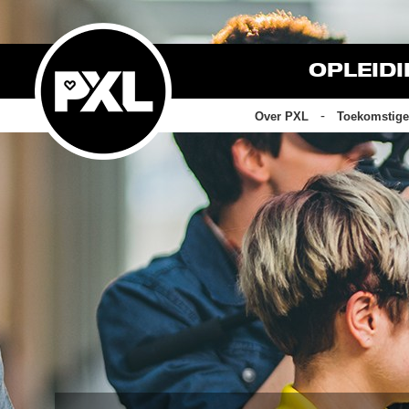
OPLEID
Over PXL
Toekomstige