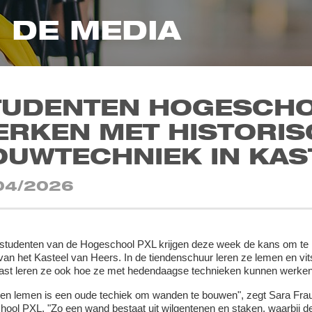
N DE MEDIA
TUDENTEN HOGESCHO
ERKEN MET HISTORIS
OUWTECHNIEK IN KAS
04/2026
studenten van de Hogeschool PXL krijgen deze week de kans om te 
 van het Kasteel van Heers. In de tiendenschuur leren ze lemen en v
st leren ze ook hoe ze met hedendaagse technieken kunnen werke
 en lemen is een oude techiek om wanden te bouwen", zegt Sara Frauss
ool PXL. "Zo een wand bestaat uit wilgentenen en staken, waarbij d