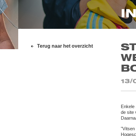
I
S
Terug naar het overzicht
W
B
13/
Enkele 
de site
Daarnaa
"Vitsen
Hogesch