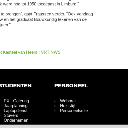
 werd nog tot 1950 toegepast in Limburg."
 te brengen", gaat Fraussen verder. "Ook vandaag
 Bouw en het graduaat Bouwkundig tekenen van de
jgen."
het Kasteel van Heers | VRT NWS
STUDENTEN
PERSONEEL
PXL-Catering
Webmail
Jaarplanning
Huisstijl
Laptopdienst
Personeelssite
Stuvers
Ondernemen