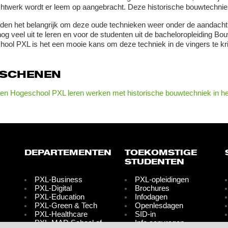
chtwerk wordt er leem op aangebracht. Deze historische bouwtechniek
den het belangrijk om deze oude technieken weer onder de aandacht
 nog veel uit te leren en voor de studenten uit de bacheloropleiding
ool PXL is het een mooie kans om deze techniek in de vingers te kri
RSCHENEN
en Hogeschool PXL leren werken met historische bouwtechniek in 
DEPARTEMENTEN
TOEKOMSTIGE
STUDENTEN
PXL-Business
PXL-opleidingen
PXL-Digital
Brochures
PXL-Education
Infodagen
PXL-Green & Tech
Openlesdagen
PXL-Healthcare
SID-in
PXL-MAD School of
Info aanvragen