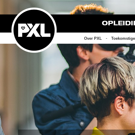
OPLEID
Over PXL
Toekomstige