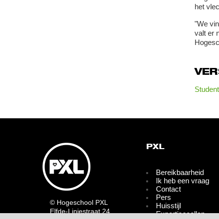
het vle
"We vin
valt er
Hogesch
VE
Student
PXL
Bereikbaarheid
Ik heb een vraag
Contact
Pers
© Hogeschool PXL
Huisstijl
Elfde-Liniestraat 24
Expertisecellen