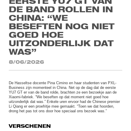
EERSTE YU7 GT VAN
DE BAND ROLLEN IN
CHINA: “WE
BESEFTEN NOG NIET
GOED HOE
UITZONDERLIJK DAT
WAS”
8/06/2026
De Hasseltse docente Pina Cimino en haar studenten van PXL-
Business zijn momenteel in China. Net op de dag dat de eerste
YU7 GT er van de band rolde, brachten ze een bezoekje aan de
Xiaomi-fabriek. “We beseften op dat moment niet goed hoe
uitzonderlijk
dat was.” Enkele uren ervoor had de Chinese premier
Li Qiang er een proefritje mee gemaakt. “Toen we dat hoorden,
drong het pas tot ons door hoe speciaal ons bezoek was.”
VERSCHENEN