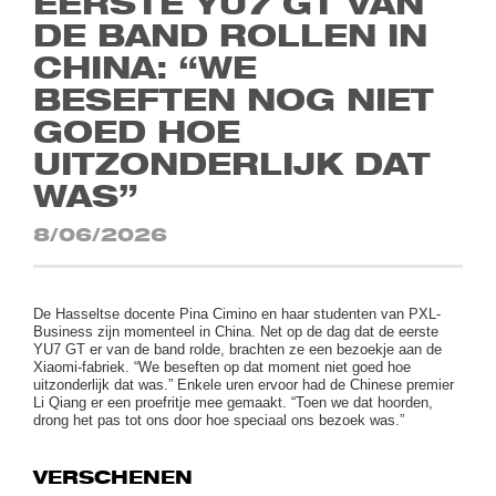
EERSTE YU7 GT VAN
DE BAND ROLLEN IN
CHINA: “WE
BESEFTEN NOG NIET
GOED HOE
UITZONDERLIJK DAT
WAS”
8/06/2026
De Hasseltse docente Pina Cimino en haar studenten van PXL-
Business zijn momenteel in China. Net op de dag dat de eerste
YU7 GT er van de band rolde, brachten ze een bezoekje aan de
Xiaomi-fabriek. “We beseften op dat moment niet goed hoe
uitzonderlijk
dat was.” Enkele uren ervoor had de Chinese premier
Li Qiang er een proefritje mee gemaakt. “Toen we dat hoorden,
drong het pas tot ons door hoe speciaal ons bezoek was.”
VERSCHENEN